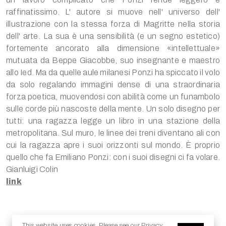
raffinatissimo. L' autore si muove nell' universo dell'
illustrazione con la stessa forza di Magritte nella storia
dell' arte. La sua è una sensibilità (e un segno estetico)
fortemente ancorato alla dimensione «intellettuale»
mutuata da Beppe Giacobbe, suo insegnante e maestro
allo Ied. Ma da quelle aule milanesi Ponzi ha spiccato il volo
da solo regalando immagini dense di una straordinaria
forza poetica, muovendosi con abilità come un funambolo
sulle corde più nascoste della mente. Un solo disegno per
tutti: una ragazza legge un libro in una stazione della
metropolitana. Sul muro, le linee dei treni diventano ali con
cui la ragazza apre i suoi orizzonti sul mondo. È proprio
quello che fa Emiliano Ponzi: con i suoi disegni ci fa volare.
Gianluigi Colin
link
© 2025 Copyright - Jesma.it
This website uses cookies. Please see our
Privacy