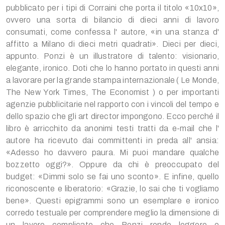
pubblicato per i tipi di Corraini che porta il titolo «10x10»,
ovvero una sorta di bilancio di dieci anni di lavoro
consumati, come confessa l' autore, «in una stanza d'
affitto a Milano di dieci metri quadrati». Dieci per dieci,
appunto. Ponzi è un illustratore di talento: visionario,
elegante, ironico. Doti che lo hanno portato in questi anni
a lavorare per la grande stampa internazionale ( Le Monde,
The New York Times, The Economist ) o per importanti
agenzie pubblicitarie nel rapporto con i vincoli del tempo e
dello spazio che gli art director impongono. Ecco perché il
libro è arricchito da anonimi testi tratti da e-mail che l'
autore ha ricevuto dai committenti in preda all' ansia:
«Adesso ho davvero paura. Mi puoi mandare qualche
bozzetto oggi?». Oppure da chi è preoccupato del
budget: «Dimmi solo se fai uno sconto». E infine, quello
riconoscente e liberatorio: «Grazie, lo sai che ti vogliamo
bene». Questi epigrammi sono un esemplare e ironico
corredo testuale per comprendere meglio la dimensione di
un lavoro complicato che Ponzi rende leggero e