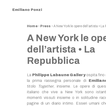
Emiliano Ponzi
Home
›
Press
›
A New York le opere dell’artista • La
A New York le op
dell’artista • La
Repubblica
La
Philippe Labaune Gallery
ospita fino
la prima rassegna personale di
Emilian
titolo
Together
, insieme. Le opere di quest
italiano che vive a New York sono istant
momenti vissuti insieme o in solitudine ra
pagine di un diario intimo. Esseri umani c