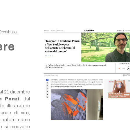
 Repubblica
ere
 al 21 dicembre
o Ponzi
, dal
o illustratore
anee di vita,
ccontate come
he si muovono